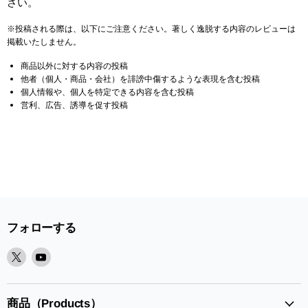
さい。
※投稿される際は、以下にご注意ください。著しく逸脱する内容のレビューは
掲載いたしません。
商品以外に対する内容の投稿
他者（個人・商品・会社）を誹謗中傷するような表現を含む投稿
個人情報や、個人を特定できる内容を含む投稿
営利、広告、誘導を促す投稿
フォローする
X
Youtube
で
で
見
見
つ
つ
商品（Products）