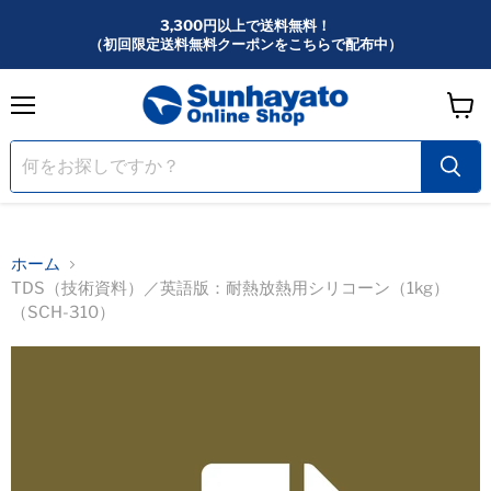
3,300円以上で送料無料！
（初回限定送料無料クーポンをこちらで配布中）
メ
カ
ニ
ー
ュ
ー
ト
を
見
る
ホーム
TDS（技術資料）／英語版：耐熱放熱用シリコーン（1kg）
（SCH-310）