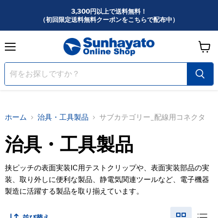
3,300円以上で送料無料！
（初回限定送料無料クーポンをこちらで配布中）
メ
カ
ニ
ー
ュ
ー
ト
を
見
る
ホーム
治具・工具製品
サブカテゴリー_配線用コネクタ
治具・工具製品
挟ピッチの表面実装IC用テストクリップや、表面実装部品の実
装、取り外しに便利な製品、静電気関連ツールなど、電子機器
製造に活躍する製品を取り揃えています。
並び替え