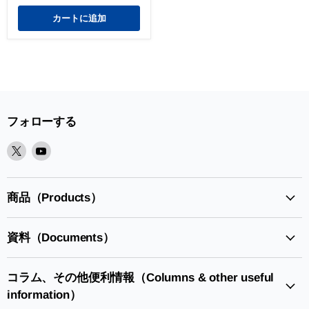
カートに追加
フォローする
X
Youtube
で
で
見
見
つ
つ
商品（Products）
け
け
て
て
資料（Documents）
く
く
だ
だ
さ
さ
コラム、その他便利情報（Columns & other useful
い
い
information）