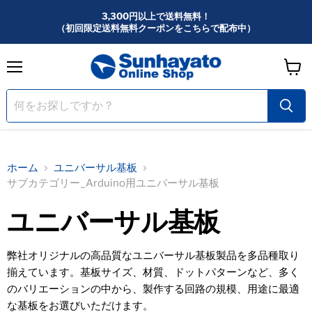
3,300円以上で送料無料！
（初回限定送料無料クーポンをこちらで配布中）
メ
カ
ニ
ー
ュ
ー
ト
を
見
る
ホーム
ユニバーサル基板
サブカテゴリー_Arduino用ユニバーサル基板
ユニバーサル基板
弊社オリジナルの高品質なユニバーサル基板製品を多品種取り
揃えています。基板サイズ、材質、ドットパターンなど、多く
のバリエーションの中から、製作する回路の規模、用途に最適
な基板をお選びいただけます。