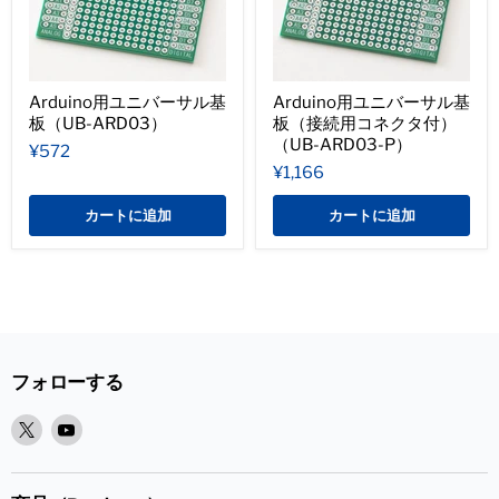
Arduino用ユニバーサル基
Arduino用ユニバーサル基
板（UB-ARD03）
板（接続用コネクタ付）
（UB-ARD03-P）
¥572
¥1,166
カートに追加
カートに追加
フォローする
X
Youtube
で
で
見
見
つ
つ