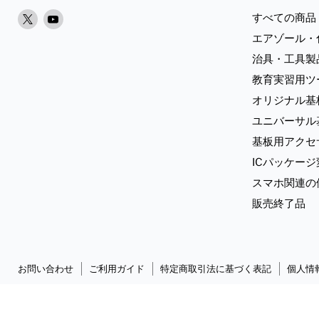
X
Youtube
すべての商品
で
で
エアゾール・
見
見
治具・工具製
つ
つ
教育実習用ツ
け
け
オリジナル基
て
て
く
く
ユニバーサル
だ
だ
基板用アクセ
さ
さ
ICパッケー
い
い
スマホ関連の
販売終了品
お問い合わせ
ご利用ガイド
特定商取引法に基づく表記
個人情
Copyright © 2026 Sunhayato Corp. All rights reserved.