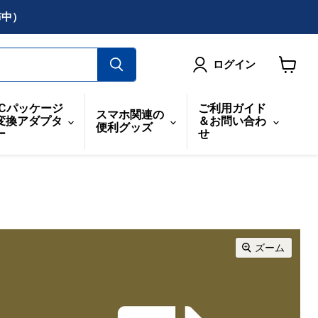
布中）
ログイン
カ
ー
ICパッケージ
ご利用ガイド
スマホ関連の
ト
変換アダプタ
＆お問い合わ
便利グッズ
を
ー
せ
見
る
ズーム