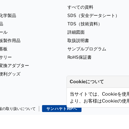
すべての資料
化学製品
SDS（安全データシート）
品
TDS（技術資料）
ール
詳細図面
板製作用品
取扱説明書
基板
サンプルプログラム
サリー
RoHS保証書
ジ変換アダプター
便利グッズ
Cookieについて
当サイトでは、Cookieを
より、お客様はCookieの
報の取り扱いについて
サンハヤトHPへ