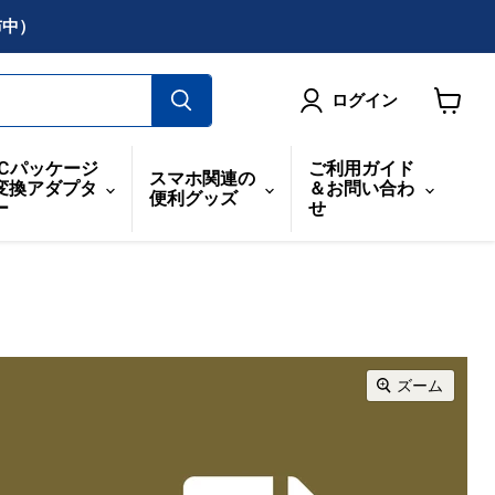
布中）
ログイン
カ
ー
ICパッケージ
ご利用ガイド
スマホ関連の
ト
変換アダプタ
＆お問い合わ
便利グッズ
を
ー
せ
見
る
ズーム