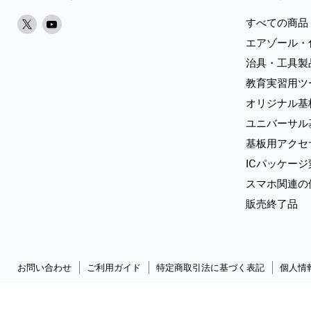
X
Youtube
すべての商品
で
で
エアゾール・
見
見
治具・工具製
つ
つ
教育実習用ツ
け
け
オリジナル基
て
て
く
く
ユニバーサル
だ
だ
基板用アクセ
さ
さ
ICパッケー
い
い
スマホ関連の
販売終了品
お問い合わせ
ご利用ガイド
特定商取引法に基づく表記
個人情
Copyright © 2026 Sunhayato Corp. All rights reserved.