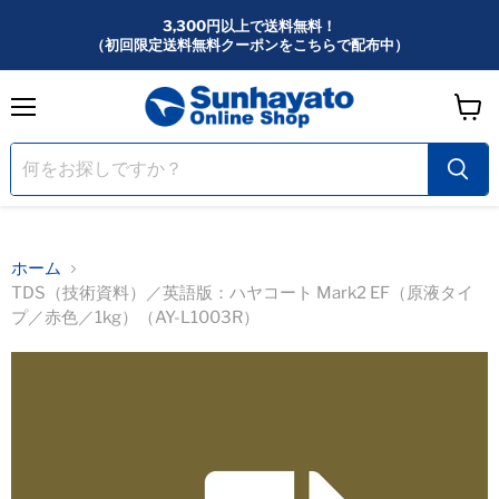
3,300円以上で送料無料！
（初回限定送料無料クーポンをこちらで配布中）
メ
カ
ニ
ー
ュ
ー
ト
を
見
る
ホーム
TDS（技術資料）／英語版：ハヤコート Mark2 EF（原液タイ
プ／赤色／1kg）（AY-L1003R）