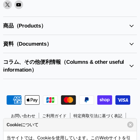
X
Youtube
で
で
見
見
つ
つ
商品（Products）
け
け
て
て
資料（Documents）
く
く
だ
だ
さ
さ
コラム、その他便利情報（Columns & other useful
い
い
information）
お問い合わせ
ご利用ガイド
特定商取引法に基づく表記
個人情報の取り扱いについて
サンハヤトHPへ
Cookieについて
Copyright © 2026 Sunhayato Corp. All rights reserved.
当サイトでは、Cookieを使用しています。このWebサイトを引