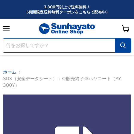
3,300円以上で送料無料！
（初回限定送料無料クーポンをこちらで配布中）
メ
カ
ニ
ー
ュ
ー
ト
を
見
る
ホーム
SDS（安全データシート）：※販売終了※ハヤコート（AY-
300Y）