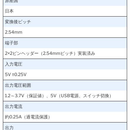
原産国
日本
変換後ピッチ
2.54mm
端子部
2×2ピンヘッダー（2.54mmピッチ）実装済み
入力電圧
5V ±0.25V
出力電圧範囲
1.2～3.7V（保証値）、5V（USB電源、スイッチ切換）
出力電流
約0.25A（過電流保護）
出力