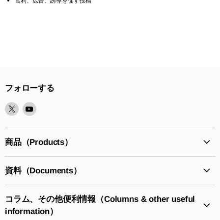
営利、広告、誘導を促す投稿
フォローする
X
Youtube
で
で
見
見
つ
つ
商品（Products）
け
け
て
て
資料（Documents）
く
く
だ
だ
さ
さ
コラム、その他便利情報（Columns & other useful
い
い
information）