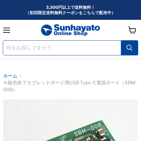
3,300円以上で送料無料！
（初回限定送料無料クーポンをこちらで配布中）
メ
カ
ニ
ー
ュ
ー
ト
を
見
る
ホーム
※販売終了※ブレッドボード用USB Type-C電源ボード（SBM-
008）