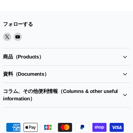
フォローする
X
Youtube
で
で
見
見
つ
つ
商品（Products）
け
け
て
て
資料（Documents）
く
く
だ
だ
さ
さ
コラム、その他便利情報（Columns & other useful
い
い
information）