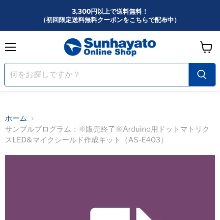
3,300円以上で送料無料！
（初回限定送料無料クーポンをこちらで配布中）
メ
カ
ニ
ー
ュ
ー
ト
を
見
る
ホーム
サンプルプログラム：※販売終了※Arduino用ドットマトリク
スLED&マイクシールド作成キット（AS-E403）