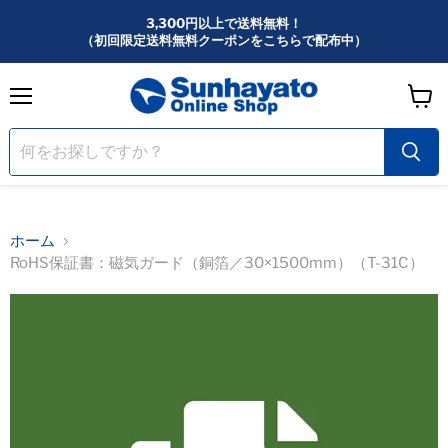
3,300円以上で送料無料！
（初回限定送料無料クーポンをこちらで配布中）
メ
カ
ニ
ー
ュ
ー
ト
を
見
る
ホーム
RoHS保証書：磁気ガード（銅箔／30×1500mm）（T-31C）