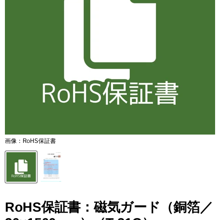
画像：RoHS保証書
RoHS保証書：磁気ガード（銅箔／