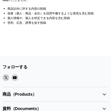
商品以外に対する内容の投稿
他者（個人・商品・会社）を誹謗中傷するような表現を含む投稿
個人情報や、個人を特定できる内容を含む投稿
営利、広告、誘導を促す投稿
フォローする
X
Youtube
で
で
見
見
つ
つ
商品（Products）
け
け
て
て
資料（Documents）
く
く