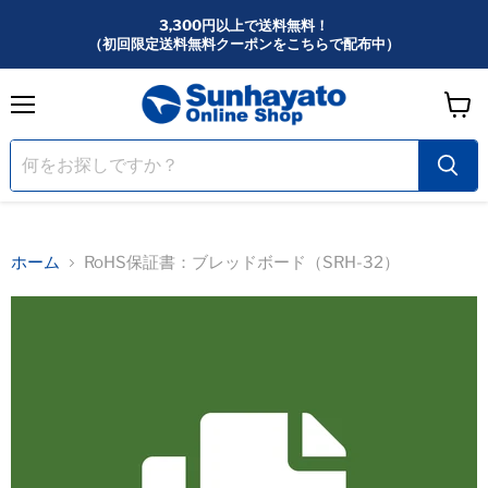
3,300円以上で送料無料！
（初回限定送料無料クーポンをこちらで配布中）
メ
カ
ニ
ー
ュ
ー
ト
を
見
る
ホーム
RoHS保証書：ブレッドボード（SRH-32）