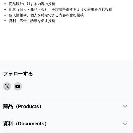
商品以外に対する内容の投稿
他者（個人・商品・会社）を誹謗中傷するような表現を含む投稿
個人情報や、個人を特定できる内容を含む投稿
営利、広告、誘導を促す投稿
フォローする
X
Youtube
で
で
見
見
つ
つ
商品（Products）
け
け
て
て
資料（Documents）
く
く
だ
だ