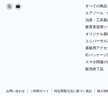
X
Youtube
すべての商品
で
で
エアゾール・
見
見
治具・工具製
つ
つ
教育実習用ツ
け
け
オリジナル基
て
て
く
く
ユニバーサル
だ
だ
基板用アクセ
さ
さ
ICパッケー
い
い
スマホ関連の
販売終了品
お問い合わせ
ご利用ガイド
特定商取引法に基づく表記
個人情
Copyright © 2026 Sunhayato Corp. All rights reserved.