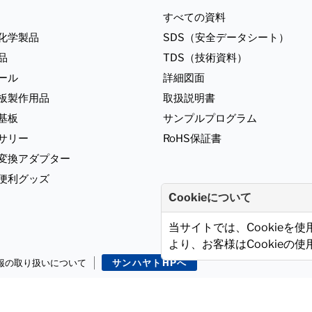
すべての資料
化学製品
SDS（安全データシート）
品
TDS（技術資料）
ール
詳細図面
板製作用品
取扱説明書
基板
サンプルプログラム
サリー
RoHS保証書
ジ変換アダプター
便利グッズ
Cookieについて
当サイトでは、Cookieを
より、お客様はCookieの
報の取り扱いについて
サンハヤトHPへ