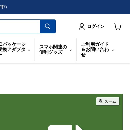
布中）
ログイン
カ
ー
ICパッケージ
ご利用ガイド
スマホ関連の
ト
変換アダプタ
＆お問い合わ
便利グッズ
を
ー
せ
見
る
ズーム