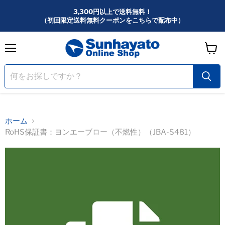
3,300円以上で送料無料！
（初回限定送料無料クーポンをこちらで配布中）
メ
カ
ニ
ー
ュ
ー
ト
を
見
る
ホーム
RoHS保証書：ヨンエーブロー（不燃性）（JBA-S481）