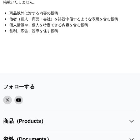
掲載いたしません。
商品以外に対する内容の投稿
他者（個人・商品・会社）を誹謗中傷するような表現を含む投稿
個人情報や、個人を特定できる内容を含む投稿
営利、広告、誘導を促す投稿
フォローする
X
Youtube
で
で
見
見
つ
つ
商品（Products）
け
け
て
て
資料（Documents）
く
く