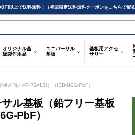
300円以上で送料無料！（初回限定送料無料クーポンをこちらで配
オリジナル基
ユニバーサル
基板用アクセ
板製作用品
基板
サリー
／47×72×1.2t）（ICB-86G-PbF）
ーサル基板（鉛フリー基板
86G-PbF）