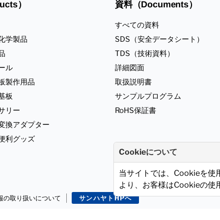
ucts）
資料（Documents）
すべての資料
化学製品
SDS（安全データシート）
品
TDS（技術資料）
ール
詳細図面
板製作用品
取扱説明書
基板
サンプルプログラム
サリー
RoHS保証書
ジ変換アダプター
便利グッズ
Cookieについて
当サイトでは、Cookieを
より、お客様はCookieの
報の取り扱いについて
サンハヤトHPへ