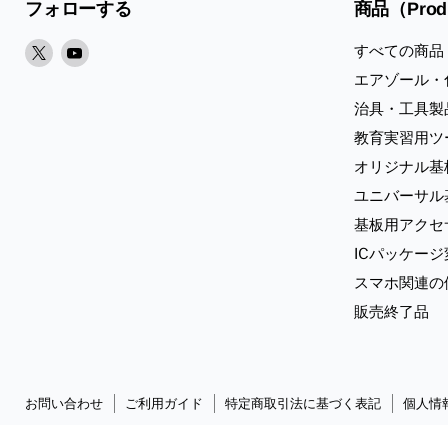
フォローする
商品（Prod
X
Youtube
すべての商品
で
で
エアゾール・
見
見
治具・工具製
つ
つ
教育実習用ツ
け
け
オリジナル基
て
て
く
く
ユニバーサル
だ
だ
基板用アクセ
さ
さ
ICパッケー
い
い
スマホ関連の
販売終了品
お問い合わせ
ご利用ガイド
特定商取引法に基づく表記
個人情
Copyright © 2026 Sunhayato Corp. All rights reserved.