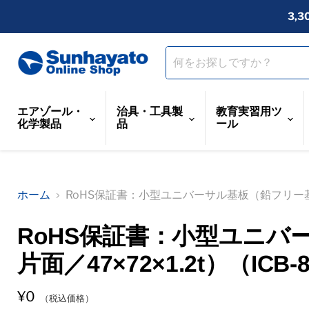
3,
エアゾール・
治具・工具製
教育実習用ツ
化学製品
品
ール
ホーム
RoHS保証書：小型ユニバーサル基板（鉛フリー基板片面
RoHS保証書：小型ユニバ
片面／47×72×1.2t）（ICB-
¥0
（税込価格）