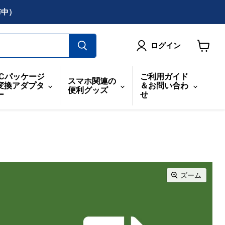
布中）
ログイン
カ
ー
ICパッケージ
ご利用ガイド
スマホ関連の
ト
変換アダプタ
＆お問い合わ
便利グッズ
を
ー
せ
見
る
ズーム