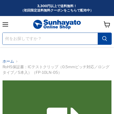
3,300円以上で送料無料！
（初回限定送料無料クーポンをこちらで配布中）
メ
カ
ニ
ー
ュ
ー
ト
を
見
る
ホーム
RoHS保証書：ICテストクリップ（0.5mmピッチ対応／ロング
タイプ／5本入）（FP-10LN-05）