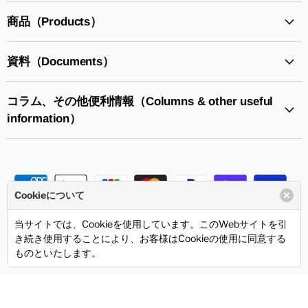
見
見
つ
つ
商品（Products）
け
け
て
て
資料（Documents）
く
く
だ
だ
さ
さ
コラム、その他便利情報（Columns & other useful
い
い
information）
Cookieについて
お問い合わせ
ご利用ガイド
特定商取引法に基づく表記
当サイトでは、Cookieを使用しています。このWebサイトを引
個人情報の取り扱いについて
サンハヤトHPへ
き続き使用することにより、お客様はCookieの使用に同意する
ものといたします。
Copyright © 2026 Sunhayato Corp. All rights reserved.