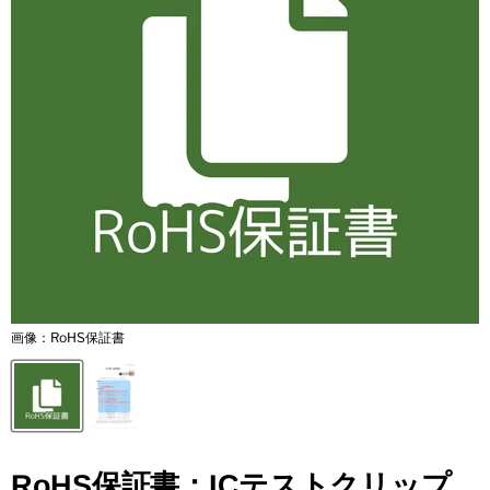
画像：RoHS保証書
RoHS保証書：ICテストクリップ