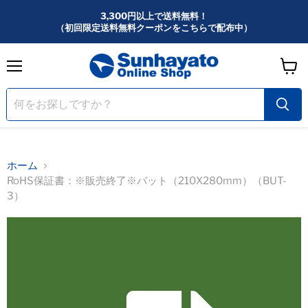
3,300円以上で送料無料！
（初回限定送料無料クーポンをこちらで配布中）
メ
カ
ニ
ー
ュ
ー
ト
を
見
る
ホーム
RoHS保証書：※販売終了※バット（210X280mm）（BUT-
3）