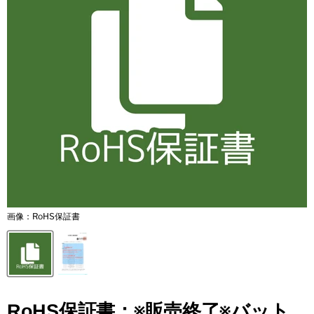
画像：RoHS保証書
RoHS保証書：※販売終了※バット