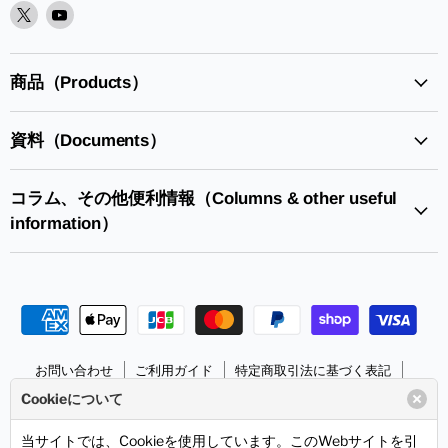
X
Youtube
で
で
見
見
つ
つ
商品（Products）
け
け
て
て
資料（Documents）
く
く
だ
だ
さ
さ
コラム、その他便利情報（Columns & other useful
い
い
information）
お問い合わせ
ご利用ガイド
特定商取引法に基づく表記
個人情報の取り扱いについて
サンハヤトHPへ
Cookieについて
Copyright © 2026 Sunhayato Corp. All rights reserved.
当サイトでは、Cookieを使用しています。このWebサイトを引