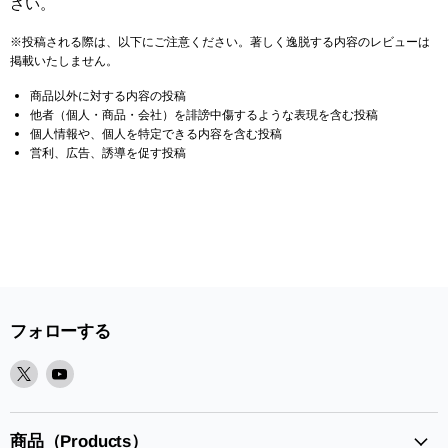
さい。
※投稿される際は、以下にご注意ください。著しく逸脱する内容のレビューは
掲載いたしません。
商品以外に対する内容の投稿
他者（個人・商品・会社）を誹謗中傷するような表現を含む投稿
個人情報や、個人を特定できる内容を含む投稿
営利、広告、誘導を促す投稿
フォローする
X
Youtube
で
で
見
見
つ
つ
商品（Products）