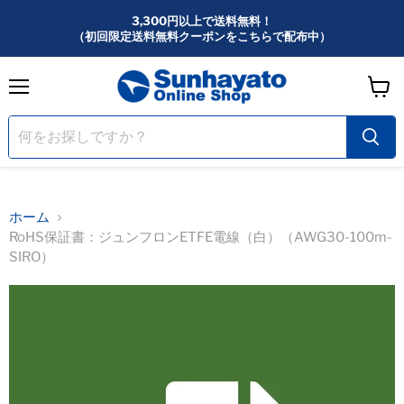
3,300円以上で送料無料！
（初回限定送料無料クーポンをこちらで配布中）
メ
カ
ニ
ー
ュ
ー
ト
を
見
る
ホーム
RoHS保証書：ジュンフロンETFE電線（白）（AWG30-100m-
SIRO）