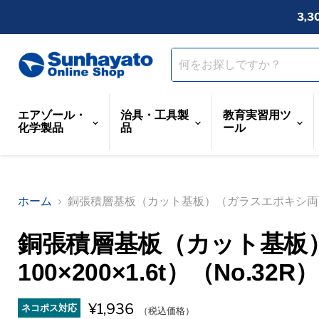
3,
エアゾール・
治具・工具製
教育実習用ツ
化学製品
品
ール
ホーム
銅張積層基板（カット基板）（ガラスエポキシ両面／10
銅張積層基板（カット基板
100×200×1.6t）（No.32R）
¥1,936
ネコポス対応
（税込価格）