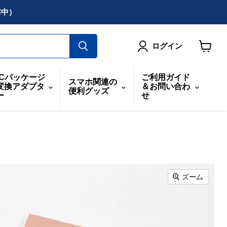
布中）
ログイン
カ
ー
ICパッケージ
ご利用ガイド
スマホ関連の
ト
変換アダプタ
＆お問い合わ
便利グッズ
を
ー
せ
見
る
ズーム