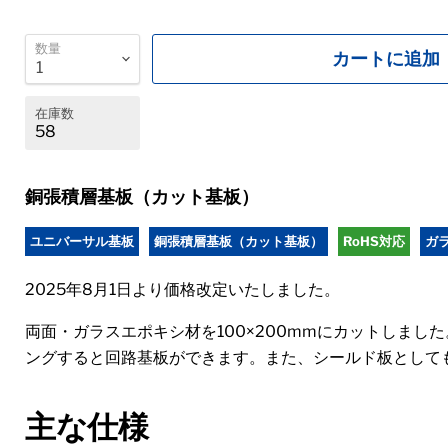
数量
カートに追加
在庫数
58
銅張積層基板（カット基板）
ユニバーサル基板
銅張積層基板（カット基板）
RoHS対応
ガラ
2025年8月1日より価格改定いたしました。
両面・ガラスエポキシ材を100×200mmにカットしま
ングすると回路基板ができます。また、シールド板として
主な仕様