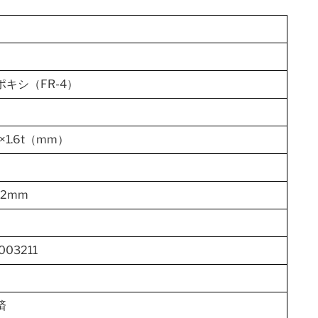
キシ（FR-4）
0×1.6t（mm）
×2mm
003211
済