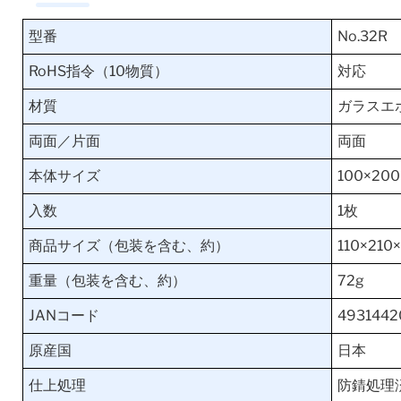
型番
No.32R
RoHS指令（10物質）
対応
材質
ガラスエポ
両面／片面
両面
本体サイズ
100×20
入数
1枚
商品サイズ（包装を含む、約）
110×210
重量（包装を含む、約）
72g
JANコード
4931442
原産国
日本
仕上処理
防錆処理