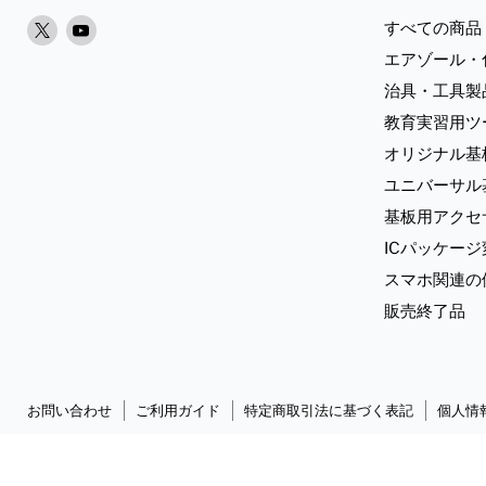
X
Youtube
すべての商品
で
で
エアゾール・
見
見
治具・工具製
つ
つ
教育実習用ツ
け
け
オリジナル基
て
て
く
く
ユニバーサル
だ
だ
基板用アクセ
さ
さ
ICパッケー
い
い
スマホ関連の
販売終了品
お問い合わせ
ご利用ガイド
特定商取引法に基づく表記
個人情
Copyright © 2026 Sunhayato Corp. All rights reserved.