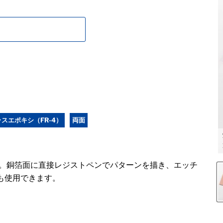
スエポキシ（FR-4）
両面
した。銅箔面に直接レジストペンでパターンを描き、エッチ
も使用できます。