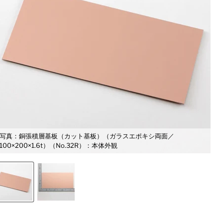
写真：銅張積層基板（カット基板）（ガラスエポキシ両面／
100×200×1.6t）（No.32R）：本体外観