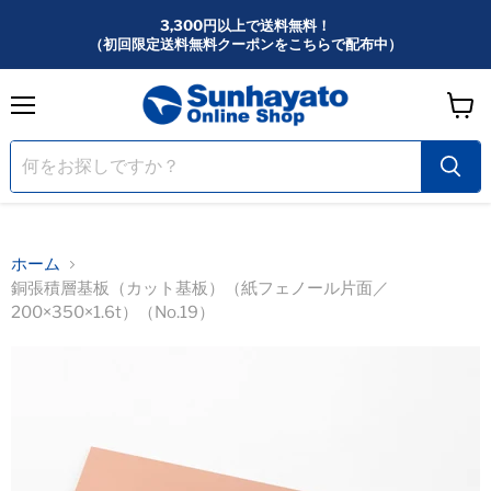
3,300円以上で送料無料！
（初回限定送料無料クーポンをこちらで配布中）
メ
カ
ニ
ー
ュ
ー
ト
を
見
る
ホーム
銅張積層基板（カット基板）（紙フェノール片面／
200×350×1.6t）（No.19）