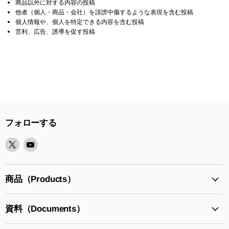
商品以外に対する内容の投稿
他者（個人・商品・会社）を誹謗中傷するような表現を含む投稿
個人情報や、個人を特定できる内容を含む投稿
営利、広告、誘導を促す投稿
フォローする
X
Youtube
で
で
見
見
つ
つ
商品（Products）
け
け
て
て
資料（Documents）
く
く
だ
だ