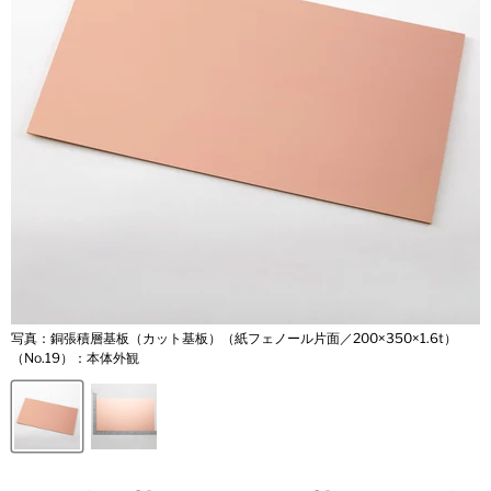
写真：銅張積層基板（カット基板）（紙フェノール片面／200×350×1.6t）
（No.19）：本体外観
（