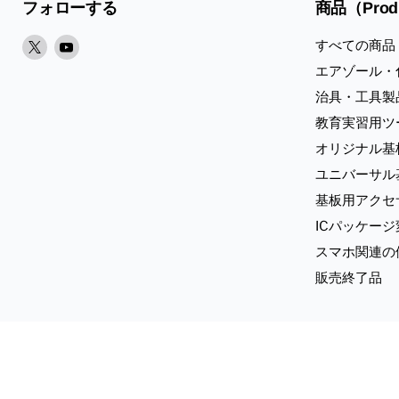
フォローする
商品（Prod
X
Youtube
すべての商品
で
で
エアゾール・
見
見
治具・工具製
つ
つ
教育実習用ツ
け
け
オリジナル基
て
て
く
く
ユニバーサル
だ
だ
基板用アクセ
さ
さ
ICパッケー
い
い
スマホ関連の
販売終了品
お問い合わせ
ご利用ガイド
特定商取引法に基づく表記
個人情
Copyright © 2026 Sunhayato Corp. All rights reserved.