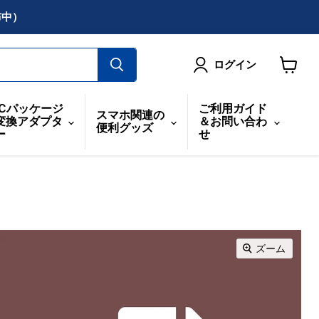
布中）
ログイン
カ
ー
ICパッケージ
ご利用ガイド
スマホ関連の
ト
変換アダプタ
＆お問い合わ
便利グッズ
を
ー
せ
見
る
ズーム