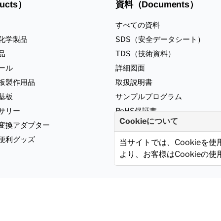
ucts）
資料（Documents）
すべての資料
化学製品
SDS（安全データシート）
品
TDS（技術資料）
ール
詳細図面
板製作用品
取扱説明書
基板
サンプルプログラム
サリー
RoHS保証書
Cookieについて
ジ変換アダプター
便利グッズ
当サイトでは、Cookieを
より、お客様はCookieの
報の取り扱いについて
サンハヤトHPへ