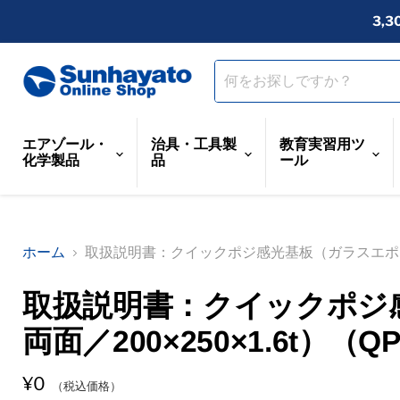
3,
エアゾール・
治具・工具製
教育実習用ツ
化学製品
品
ール
ホーム
取扱説明書：クイックポジ感光基板（ガラスエポキシ両面
取扱説明書：クイックポジ
両面／200×250×1.6t）（QP
¥0
（税込価格）