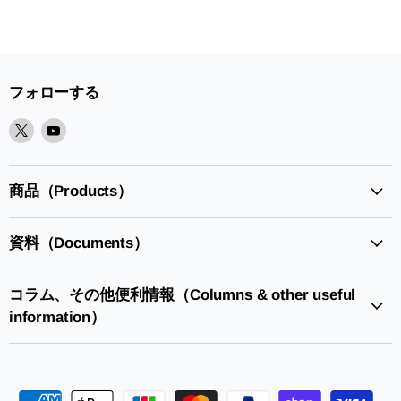
フォローする
X
Youtube
で
で
見
見
つ
つ
商品（Products）
け
け
て
て
資料（Documents）
く
く
だ
だ
さ
さ
コラム、その他便利情報（Columns & other useful
い
い
information）