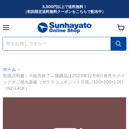
3,300円以上で送料無料！
（初回限定送料無料クーポンをこちらで配布中）
メ
カ
ニ
ー
ュ
ー
ト
を
見
る
ホーム
取扱説明書：※販売終了→後継品は2023年12月8日発売※クイ
ックポジ感光基板（ガラスコンポジット片面／100×100×1.0t）
（NZ-E41K）