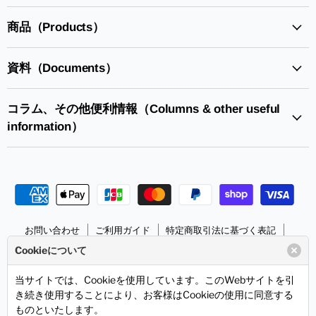
見
見
つ
つ
商品（Products）
け
け
て
て
資料（Documents）
く
く
だ
だ
さ
さ
コラム、その他便利情報（Columns & other useful
い
い
information）
お問い合わせ
ご利用ガイド
特定商取引法に基づく表記
個人情報の取り扱いについて
サンハヤトHPへ
Cookieについて
Copyright © 2026 Sunhayato Corp. All rights reserved.
当サイトでは、Cookieを使用しています。このWebサイトを引
き続き使用することにより、お客様はCookieの使用に同意する
ものといたします。