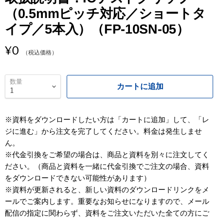
（0.5mmピッチ対応／ショートタ
イプ／5本入）（FP-10SN-05）
¥0
入
（税込価格）
数量
カートに追加
※資料をダウンロードしたい方は「カートに追加」して、「レ
ジに進む」から注文を完了してください。料金は発生しませ
ん。
※代金引換をご希望の場合は、商品と資料を別々に注文してく
ださい。（商品と資料を一緒に代金引換でご注文の場合、資料
をダウンロードできない可能性があります）
※資料が更新されると、新しい資料のダウンロードリンクをメ
ールでご案内します。重要なお知らせになりますので、メール
配信の指定に関わらず、資料をご注文いただいた全ての方にご