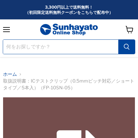
3,300円以上で送料無料！
（初回限定送料無料クーポンをこちらで配布中）
メ
カ
ニ
ー
ュ
ー
ト
を
見
る
ホーム
取扱説明書：ICテストクリップ（0.5mmピッチ対応／ショート
タイプ／5本入）（FP-10SN-05）