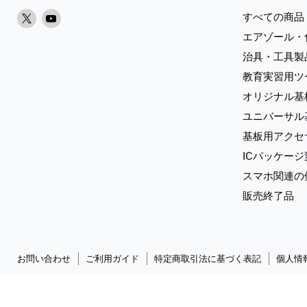
X
Youtube
すべての商品
で
で
エアゾール・
見
見
治具・工具製
つ
つ
教育実習用ツ
け
け
オリジナル基
て
て
く
く
ユニバーサル
だ
だ
基板用アクセ
さ
さ
ICパッケー
い
い
スマホ関連の
販売終了品
お問い合わせ
ご利用ガイド
特定商取引法に基づく表記
個人情
Copyright © 2026 Sunhayato Corp. All rights reserved.