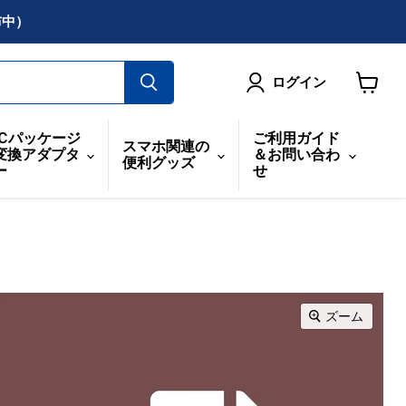
布中）
ログイン
カ
ー
ICパッケージ
ご利用ガイド
スマホ関連の
ト
変換アダプタ
＆お問い合わ
便利グッズ
を
ー
せ
見
る
ズーム