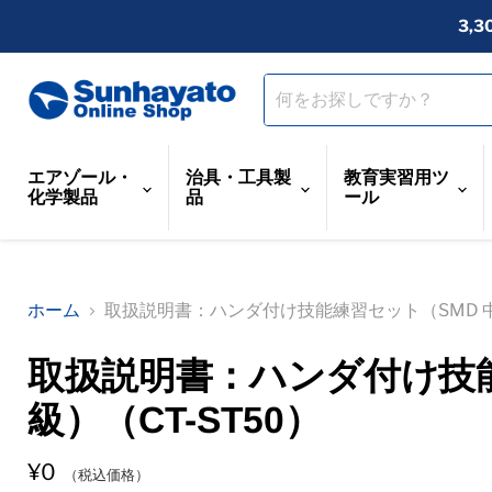
3,
エアゾール・
治具・工具製
教育実習用ツ
化学製品
品
ール
ホーム
取扱説明書：ハンダ付け技能練習セット（SMD 中級
取扱説明書：ハンダ付け技能
級）（CT-ST50）
¥0
（税込価格）