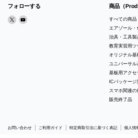
フォローする
商品（Prod
X
Youtube
すべての商品
で
で
エアゾール・
見
見
治具・工具製
つ
つ
教育実習用ツ
け
け
オリジナル基
て
て
く
く
ユニバーサル
だ
だ
基板用アクセ
さ
さ
ICパッケー
い
い
スマホ関連の
販売終了品
お問い合わせ
ご利用ガイド
特定商取引法に基づく表記
個人情
Copyright © 2026 Sunhayato Corp. All rights reserved.