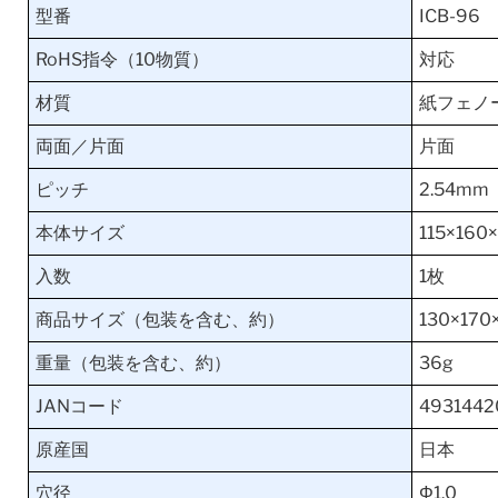
型番
ICB-96
RoHS指令（10物質）
対応
材質
紙フェノー
両面／片面
片面
ピッチ
2.54mm
本体サイズ
115×160
入数
1枚
商品サイズ（包装を含む、約）
130×17
重量（包装を含む、約）
36g
JANコード
493144
原産国
日本
穴径
Φ1.0