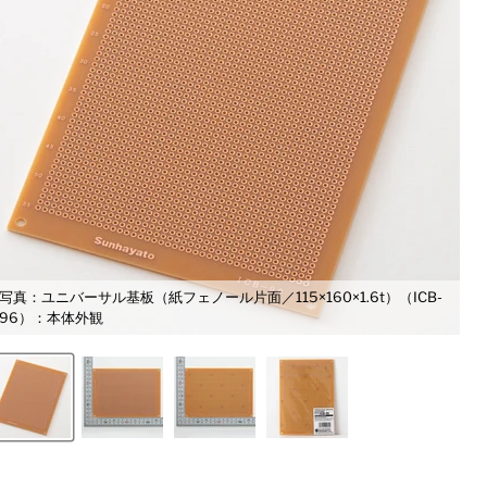
写真：ユニバーサル基板（紙フェノール片面／115×160×1.6t）（ICB-
96）：本体外観