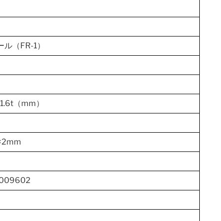
ル（FR-1）
×1.6t（mm）
0×2mm
2009602