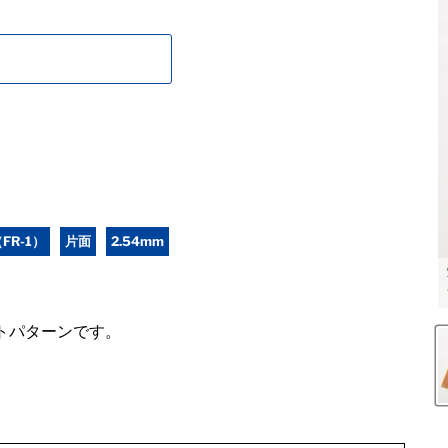
FR-1）
片面
2.54mm
トパターンです。