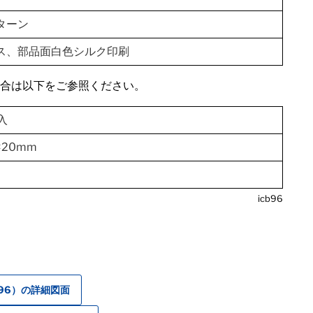
ターン
ス、部品面白色シルク印刷
場合は以下をご参照ください。
入
5×20mm
icb96
-96）の詳細図面