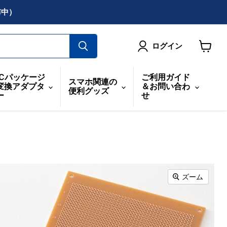
布中）
ログイン
カ
ー
ICパッケージ
ご利用ガイド
スマホ関連の
ト
変換アダプタ
＆お問い合わ
便利グッズ
を
ー
せ
見
る
ズーム