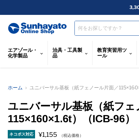
3,
エアゾール・
治具・工具製
教育実習用ツ
化学製品
品
ール
ホーム
ユニバーサル基板（紙フェノール片面／115×160×1.
ユニバーサル基板（紙フェ
115×160×1.6t）（ICB-96）
¥1,155
ネコポス対応
（税込価格）