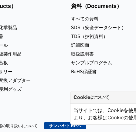
ucts）
資料（Documents）
すべての資料
化学製品
SDS（安全データシート）
品
TDS（技術資料）
ール
詳細図面
板製作用品
取扱説明書
基板
サンプルプログラム
サリー
RoHS保証書
ジ変換アダプター
便利グッズ
Cookieについて
当サイトでは、Cookieを
より、お客様はCookieの
報の取り扱いについて
サンハヤトHPへ