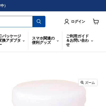
布中）
ログイン
カ
ー
ICパッケージ
ご利用ガイド
スマホ関連の
ト
変換アダプタ
＆お問い合わ
便利グッズ
を
ー
せ
見
る
ズーム