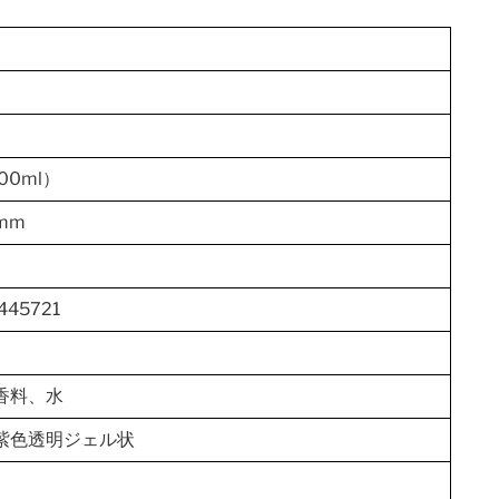
00ml）
mm
445721
香料、水
紫色透明ジェル状