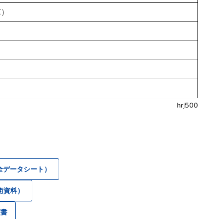
℃）
hrj500
安全データシート）
技術資料）
証書