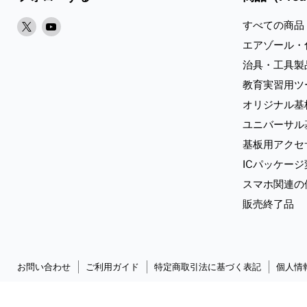
X
Youtube
すべての商品
で
で
エアゾール・
見
見
治具・工具製
つ
つ
教育実習用ツ
け
け
オリジナル基
て
て
く
く
ユニバーサル
だ
だ
基板用アクセ
さ
さ
ICパッケー
い
い
スマホ関連の
販売終了品
お問い合わせ
ご利用ガイド
特定商取引法に基づく表記
個人情
Copyright © 2026 Sunhayato Corp. All rights reserved.