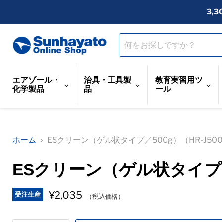
3,
エアゾール・
治具・工具製
教育実習用ツ
化学製品
品
ール
ホーム
ESクリーン（ゲル状タイプ／500g）（HR-J50
ESクリーン（ゲル状タイプ／5
¥2,035
受注生産
（税込価格）