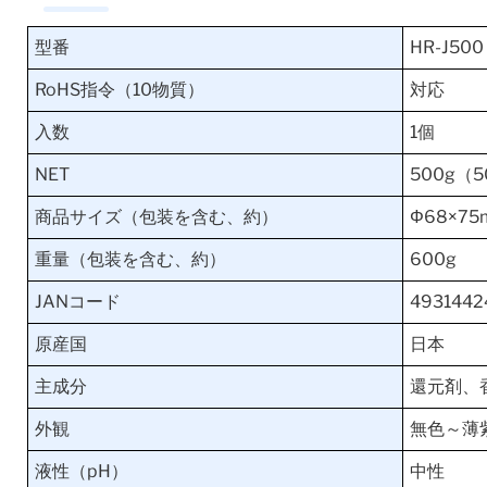
型番
HR-J500
RoHS指令（10物質）
対応
入数
1個
NET
500g（5
商品サイズ（包装を含む、約）
Φ68×75
重量（包装を含む、約）
600g
JANコード
4931442
原産国
日本
主成分
還元剤、
外観
無色～薄
液性（pH）
中性