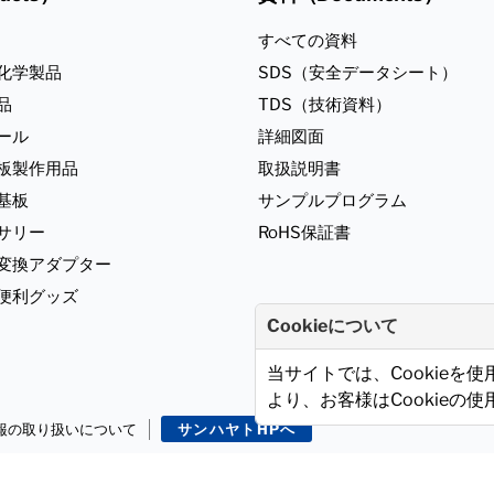
すべての資料
化学製品
SDS（安全データシート）
品
TDS（技術資料）
ール
詳細図面
板製作用品
取扱説明書
基板
サンプルプログラム
サリー
RoHS保証書
ジ変換アダプター
便利グッズ
Cookieについて
当サイトでは、Cookieを
より、お客様はCookieの
報の取り扱いについて
サンハヤトHPへ