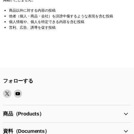
商品以外に対する内容の投稿
他者（個人・商品・会社）を誹謗中傷するような表現を含む投稿
個人情報や、個人を特定できる内容を含む投稿
営利、広告、誘導を促す投稿
フォローする
X
Youtube
で
で
見
見
つ
つ
商品（Products）
け
け
て
て
資料（Documents）
く
く