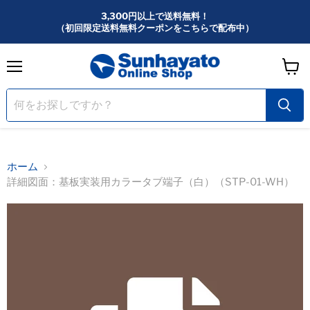
3,300円以上で送料無料！
（初回限定送料無料クーポンをこちらで配布中）
メ
カ
ニ
ー
ュ
ー
ト
を
見
る
ホーム
詳細図面：基板実装用カラータブ端子（白）（STP-01-WH）