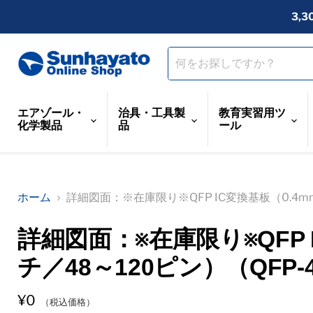
3,
エアゾール・
治具・工具製
教育実習用ツ
化学製品
品
ール
ホーム
詳細図面：※在庫限り※QFP IC変換基板（0.4mm
詳細図面：※在庫限り※QFP 
チ／48～120ピン）（QFP-
¥0
（税込価格）