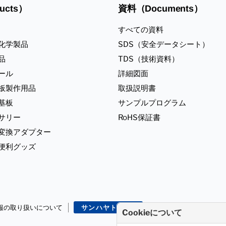
ucts）
資料（Documents）
すべての資料
化学製品
SDS（安全データシート）
品
TDS（技術資料）
ール
詳細図面
板製作用品
取扱説明書
基板
サンプルプログラム
サリー
RoHS保証書
ジ変換アダプター
便利グッズ
報の取り扱いについて
サンハヤトHPへ
Cookieについて