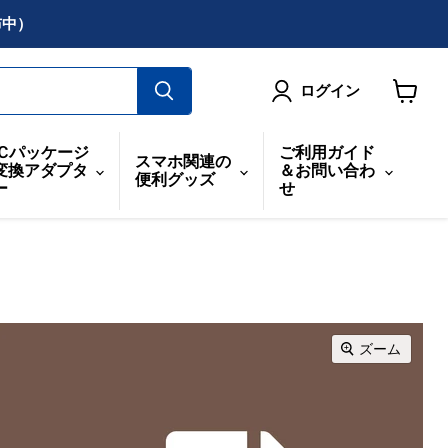
布中）
ログイン
カ
ー
ICパッケージ
ご利用ガイド
スマホ関連の
ト
変換アダプタ
＆お問い合わ
便利グッズ
を
ー
せ
見
る
ズーム