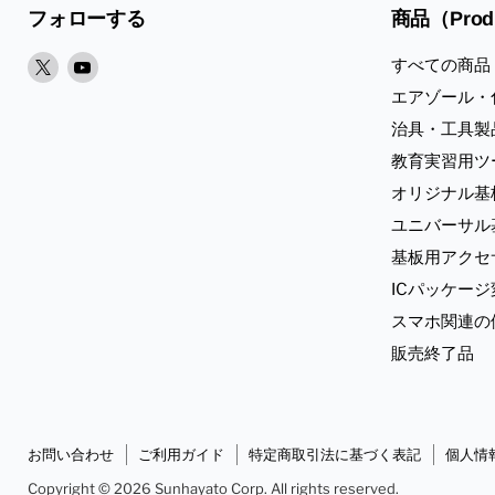
フォローする
商品（Prod
X
Youtube
すべての商品
で
で
エアゾール・
見
見
治具・工具製
つ
つ
教育実習用ツ
け
け
オリジナル基
て
て
く
く
ユニバーサル
だ
だ
基板用アクセ
さ
さ
ICパッケー
い
い
スマホ関連の
販売終了品
お問い合わせ
ご利用ガイド
特定商取引法に基づく表記
個人情
Copyright © 2026 Sunhayato Corp. All rights reserved.