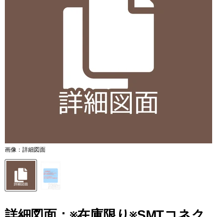
画像：詳細図面
詳細図面：※在庫限り※SMTコネク