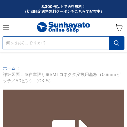
3,300円以上で送料無料！
（初回限定送料無料クーポンをこちらで配布中）
メ
カ
ニ
ー
ュ
ー
ト
を
見
る
ホーム
詳細図面：※在庫限り※SMTコネクタ変換用基板（0.6mmピ
ッチ／50ピン）（CK-5）