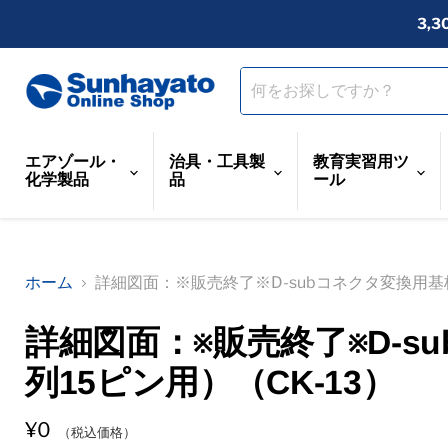
3,
エアゾール・
治具・工具製
教育実習用ツ
化学製品
品
ール
ホーム
詳細図面：※販売終了※D-subコネクタ変換用基板
詳細図面：※販売終了※D-s
列15ピン用）（CK-13）
¥0
（税込価格）