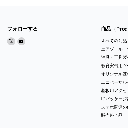
フォローする
商品（Prod
X
Youtube
すべての商品
で
で
エアゾール・
見
見
治具・工具製
つ
つ
教育実習用ツ
け
け
オリジナル基
て
て
く
く
ユニバーサル
だ
だ
基板用アクセ
さ
さ
ICパッケー
い
い
スマホ関連の
販売終了品