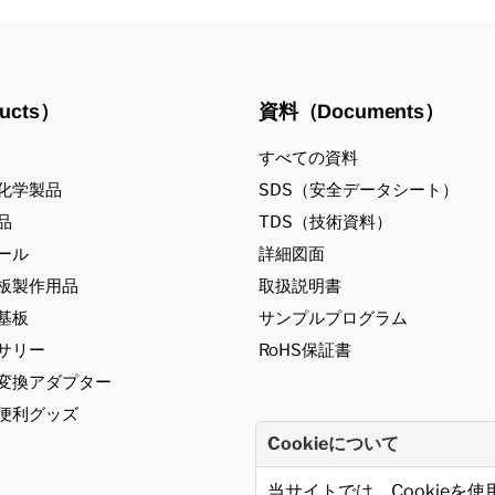
ucts）
資料（Documents）
すべての資料
化学製品
SDS（安全データシート）
品
TDS（技術資料）
ール
詳細図面
板製作用品
取扱説明書
基板
サンプルプログラム
サリー
RoHS保証書
ジ変換アダプター
便利グッズ
Cookieについて
当サイトでは、Cookieを