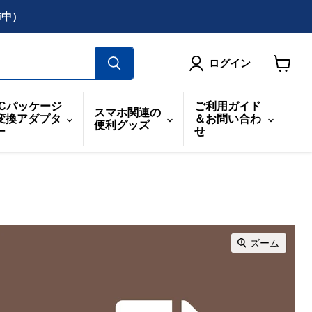
布中）
ログイン
カ
ー
ICパッケージ
ご利用ガイド
スマホ関連の
ト
変換アダプタ
＆お問い合わ
便利グッズ
を
ー
せ
見
る
ズーム