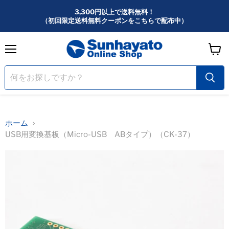
3,300円以上で送料無料！
（初回限定送料無料クーポンをこちらで配布中）
メ
カ
ニ
ー
ュ
ー
ト
を
見
る
ホーム
USB用変換基板（Micro-USB ABタイプ）（CK-37）