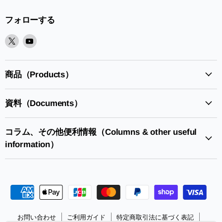
フォローする
X
Youtube
で
で
見
見
つ
つ
商品（Products）
け
け
て
て
資料（Documents）
く
く
だ
だ
さ
さ
コラム、その他便利情報（Columns & other useful
い
い
information）
お問い合わせ
ご利用ガイド
特定商取引法に基づく表記