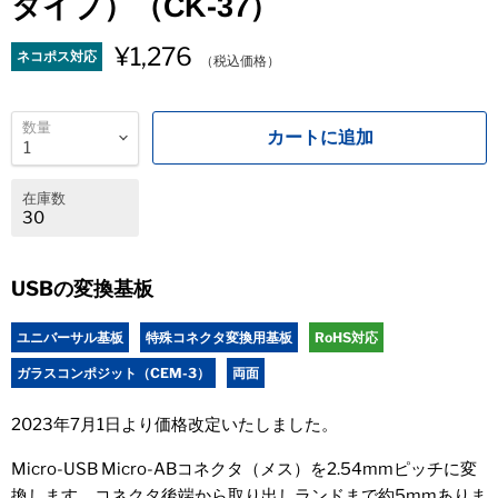
タイプ）（CK-37）
¥1,276
ネコポス対応
（税込価格）
数量
カートに追加
在庫数
30
USBの変換基板
ユニバーサル基板
特殊コネクタ変換用基板
RoHS対応
ガラスコンポジット（CEM-3）
両面
2023年7月1日より価格改定いたしました。
Micro-USB Micro-ABコネクタ（メス）を2.54mmピッチに変
換します。コネクタ後端から取り出しランドまで約5mmありま