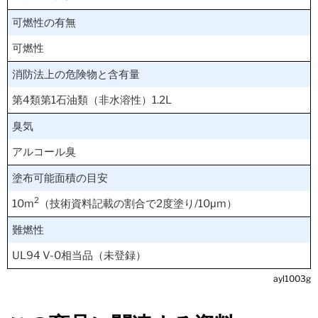
可燃性の有無
可燃性
消防法上の危険物と含有量
第4類第1石油類（非水溶性）1.2L
臭気
アルコール臭
塗布可能面積の目安
2
10m
（技術資料記載の割合で2度塗り/10μm）
難燃性
UL94 V-0相当品（未登録）
ayl1003g