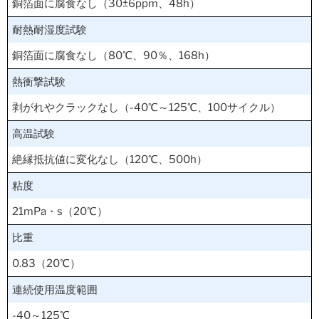
銅箔面に腐食なし（30±6ppm、48h）
耐熱耐湿度試験
銅箔面に腐食なし（80℃、90％、168h）
熱衝撃試験
剥がれやクラックなし（-40℃～125℃、100サイクル）
高温試験
絶縁抵抗値に変化なし（120℃、500h）
粘度
21mPa・s（20℃）
比重
0.83（20℃）
連続使用温度範囲
-40～125℃