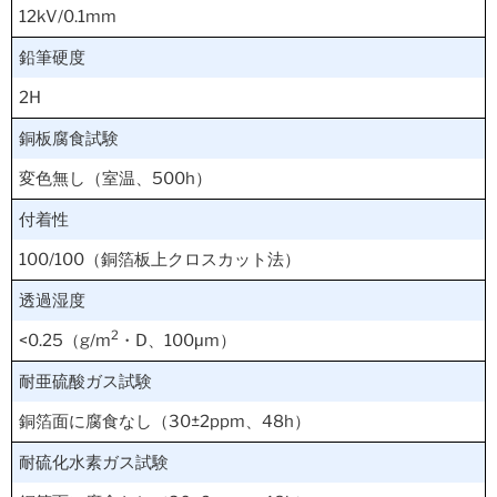
12kV/0.1mm
鉛筆硬度
2H
銅板腐食試験
変色無し（室温、500h）
付着性
100/100（銅箔板上クロスカット法）
透過湿度
2
<0.25（g/m
・D、100μm）
耐亜硫酸ガス試験
銅箔面に腐食なし（30±2ppm、48h）
耐硫化水素ガス試験