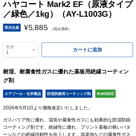
ハヤコート Mark2 EF（原液タイプ
／緑色／1kg）（AY-L1003G）
¥5,885
受注生産
（税込価格）
数量
カートに追加
耐湿、耐腐食性ガスに優れた基板用絶縁コーティン
グ剤
エアゾール・化学製品
防湿防錆用コーティング剤
RoHS対応
2026年5月1日より価格改定いたしました。
ガスバリア性に優れ、湿気や腐食性ガスにも効果的な防湿防錆
コーティング剤です。絶縁性に優れ、プリント基板の狭いパタ
ーンなどの絶縁信頼性を向上します。温泉地などの腐食性ガス