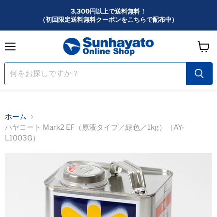
3,300円以上で送料無料！
（初回限定送料無料クーポンをこちらで配布中）
メ
カ
ニ
ー
ュ
ー
ト
を
見
る
ホーム
ハヤコート Mark2 EF（原液タイプ／緑色／1kg）（AY-
L1003G）