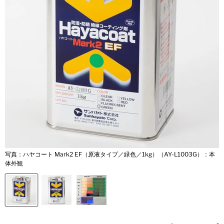
写真：ハヤコート Mark2 EF（原液タイプ／緑色／1kg）（AY-L1003G）：本
写
体外観