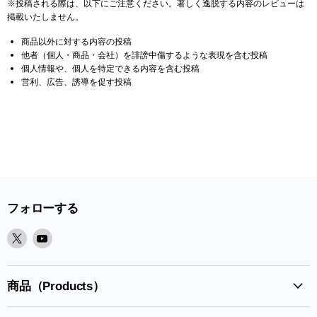
※投稿される際は、以下にご注意ください。著しく逸脱する内容のレビューは
掲載いたしません。
商品以外に対する内容の投稿
他者（個人・商品・会社）を誹謗中傷するような表現を含む投稿
個人情報や、個人を特定できる内容を含む投稿
営利、広告、誘導を促す投稿
フォローする
X
Youtube
で
で
見
見
つ
つ
商品（Products）
け
け
て
て