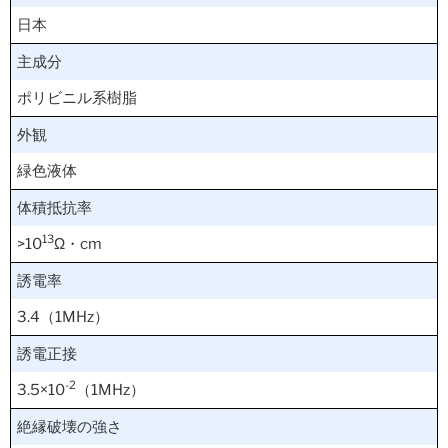
日本
主成分
ポリビニル系樹脂
外観
緑色液体
体積抵抗率
13
>10
Ω・cm
誘電率
3.4（1MHz）
誘電正接
-2
3.5×10
（1MHz）
絶縁破壊の強さ