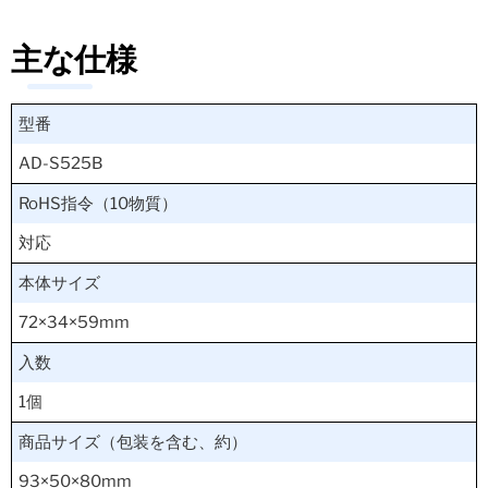
主な仕様
型番
AD-S525B
RoHS指令（10物質）
対応
本体サイズ
72×34×59mm
入数
1個
商品サイズ（包装を含む、約）
93×50×80mm