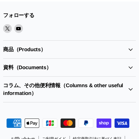
フォローする
X
Youtube
で
で
見
見
つ
つ
商品（Products）
け
け
て
て
資料（Documents）
く
く
だ
だ
さ
さ
コラム、その他便利情報（Columns & other useful
い
い
information）
お問い合わせ
ご利用ガイド
特定商取引法に基づく表記