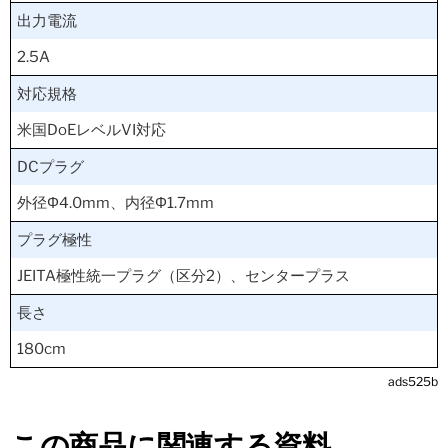
出力電流
2.5A
対応規格
米国DoEレベルVI対応
DCプラグ
外径Φ4.0mm、内径Φ1.7mm
プラグ極性
JEITA極性統一プラグ（区分2）、センタープラス
長さ
180cm
ads525b
この商品に関連する資料