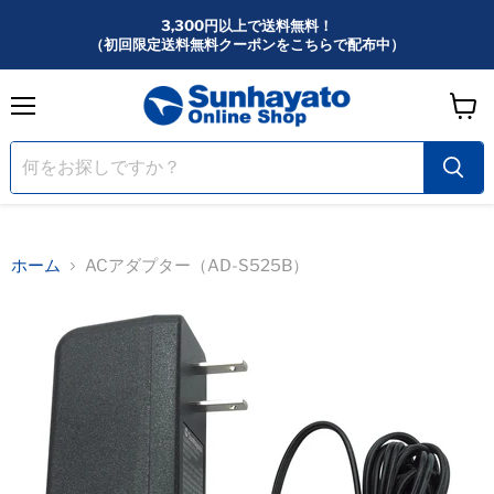
3,300円以上で送料無料！
（初回限定送料無料クーポンをこちらで配布中）
メ
カ
ニ
ー
ュ
ー
ト
を
見
る
ホーム
ACアダプター（AD-S525B）