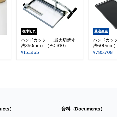
在庫切れ
受注生産
）
ハンドカッター（最大切断寸
ハンドカッ
法350mm）（PC-310）
法600mm）
¥151,965
¥785,708
ucts）
資料（Documents）