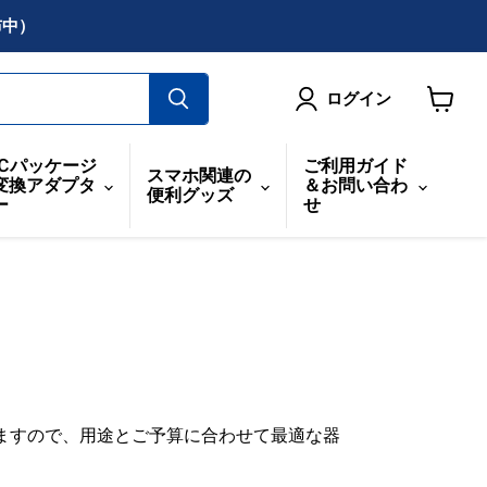
布中）
ログイン
カ
ー
ICパッケージ
ご利用ガイド
スマホ関連の
ト
変換アダプタ
＆お問い合わ
便利グッズ
を
ー
せ
見
る
ますので、用途とご予算に合わせて最適な器