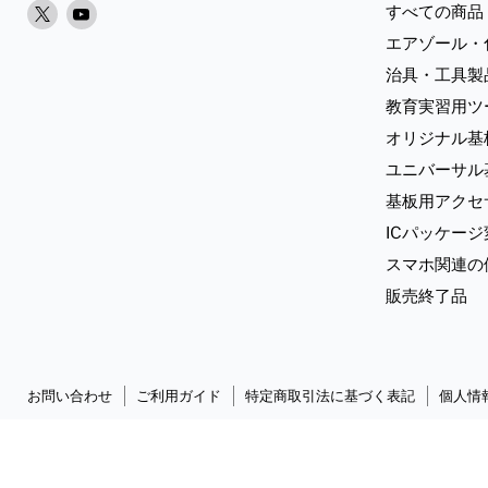
X
Youtube
すべての商品
で
で
エアゾール・
見
見
治具・工具製
つ
つ
教育実習用ツ
け
け
オリジナル基
て
て
く
く
ユニバーサル
だ
だ
基板用アクセ
さ
さ
ICパッケー
い
い
スマホ関連の
販売終了品
お問い合わせ
ご利用ガイド
特定商取引法に基づく表記
個人情
Copyright © 2026 Sunhayato Corp. All rights reserved.