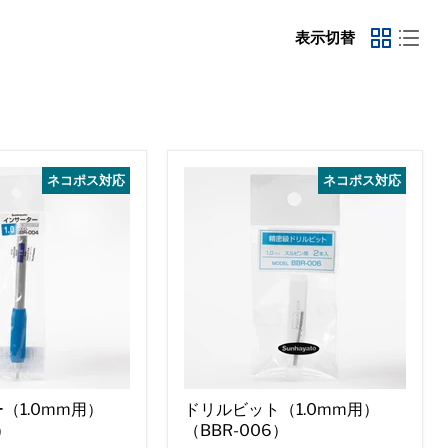
表示切替
ネコポス対応
ネコポス対応
（1.0mm用）
ドリルビット（1.0mm用）
）
（BBR-006）