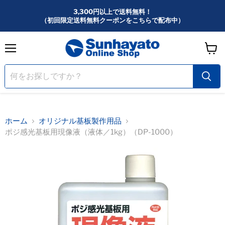
3,300円以上で送料無料！
（初回限定送料無料クーポンをこちらで配布中）
メ
カ
ニ
ー
ュ
ー
ト
を
見
る
ホーム
オリジナル基板製作用品
ポジ感光基板用現像液（液体／1kg）（DP-1000）