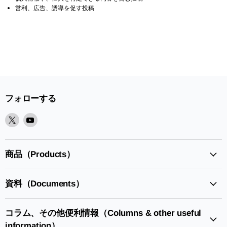
営利、広告、誘導を促す投稿
フォローする
X
Youtube
で
で
見
見
つ
つ
商品（Products）
け
け
て
て
資料（Documents）
く
く
だ
だ
さ
さ
コラム、その他便利情報（Columns & other useful
い
い
information）