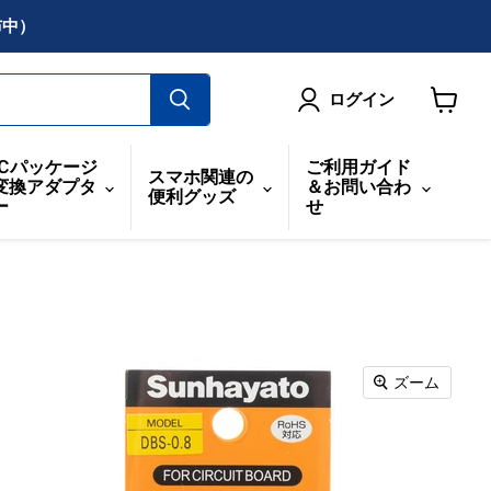
布中）
ログイン
カ
ー
ICパッケージ
ご利用ガイド
スマホ関連の
ト
変換アダプタ
＆お問い合わ
便利グッズ
を
ー
せ
見
る
ズーム