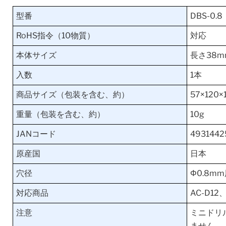
型番
DBS-0.8
RoHS指令（10物質）
対応
本体サイズ
長さ38m
入数
1本
商品サイズ（包装を含む、約）
57×120
重量（包装を含む、約）
10g
JANコード
4931442
原産国
日本
穴径
Φ0.8m
対応商品
AC-D1
注意
ミニドリ
ません。