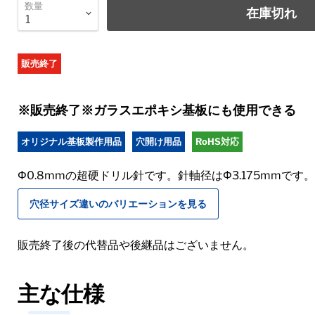
数量
在庫切れ
販売終了
※販売終了※ガラスエポキシ基板にも使用できる
オリジナル基板製作用品
穴開け用品
RoHS対応
Φ0.8mmの超硬ドリル針です。針軸径はΦ3.175mm
穴径サイズ違いのバリエーションを見る
販売終了後の代替品や後継品はございません。
主な仕様