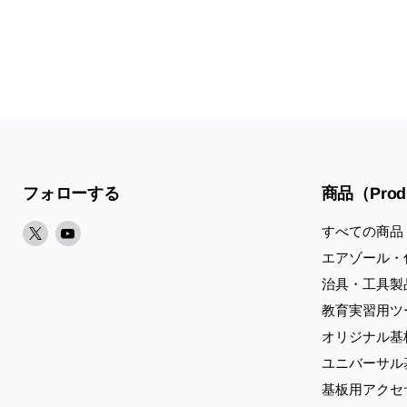
フォローする
商品（Prod
X
Youtube
すべての商品
で
で
エアゾール・
見
見
治具・工具製
つ
つ
教育実習用ツ
け
け
オリジナル基
て
て
く
く
ユニバーサル
だ
だ
基板用アクセ
さ
さ