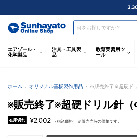
3,
エアゾール・
治具・工具製
教育実習用ツ
化学製品
品
ール
ホーム
オリジナル基板製作用品
※販売終了※超硬ドリル
※販売終了※超硬ドリル針（Φ0
¥2,002
在庫切れ
（税込価格） ※販売当時の価格です。