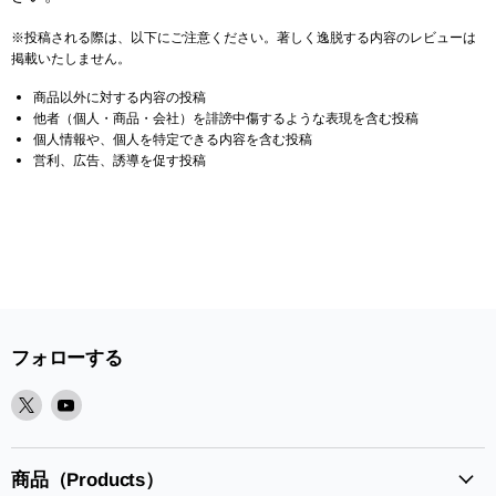
※投稿される際は、以下にご注意ください。著しく逸脱する内容のレビューは
掲載いたしません。
商品以外に対する内容の投稿
他者（個人・商品・会社）を誹謗中傷するような表現を含む投稿
個人情報や、個人を特定できる内容を含む投稿
営利、広告、誘導を促す投稿
フォローする
X
Youtube
で
で
見
見
つ
つ
商品（Products）