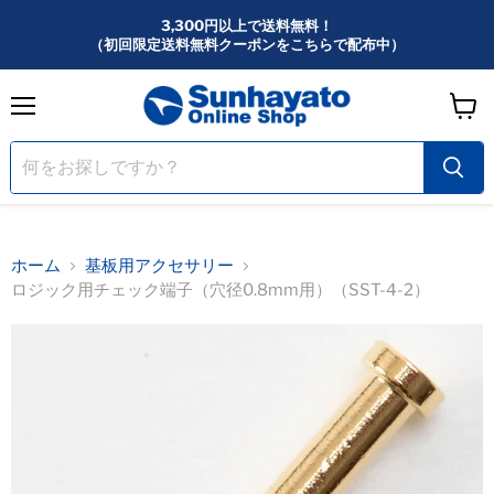
3,300円以上で送料無料！
（初回限定送料無料クーポンをこちらで配布中）
メ
カ
ニ
ー
ュ
ー
ト
を
見
る
ホーム
基板用アクセサリー
ロジック用チェック端子（穴径0.8mm用）（SST-4-2）