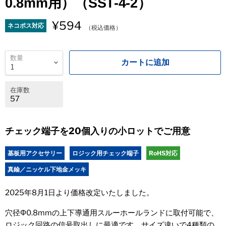
0.8mm用）（SST-4-2）
¥594
ネコポス対応
（税込価格）
数量
カートに追加
在庫数
57
チェック端子を20個入りの小ロットでご用意
基板用アクセサリー
ロジック用チェック端子
RoHS対応
真鍮／ニッケル下地金メッキ
2025年8月1日より価格改定いたしました。
穴径Φ0.8mmの上下導通用スルーホールランドに取付可能で、
ロジック回路の信号取出しに最適です。サイズ違いで4種類の